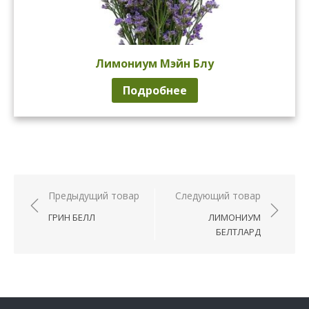
Лимониум Мэйн Блу
Подробнее
Навигация
Предыдущий товар
Следующий товар
по
ГРИН БЕЛЛ
ЛИМОНИУМ
записям
БЕЛТЛАРД