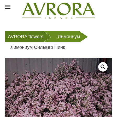
Перейти
к
EN
содержанию
AVRORA flowers
Лимониум
Лимониум Сильвер Пинк