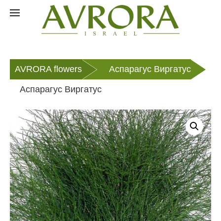
Перейти
к
EN
содержанию
AVRORA flowers
Аспарагус Виргатус
Аспарагус Виргатус